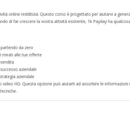
ività online redditizia. Questo corso è progettato per aiutarvi a gener
do di far crescere la vostra attività esistente, 1k Payday ha qualcosa
e partendo da zero
i mirati alle tue offerte
 vendita
l successo aziendale
trategia aziendale
so video HD. Questa opzione può aiutarti ad assorbire le informazioni 
tecniche.