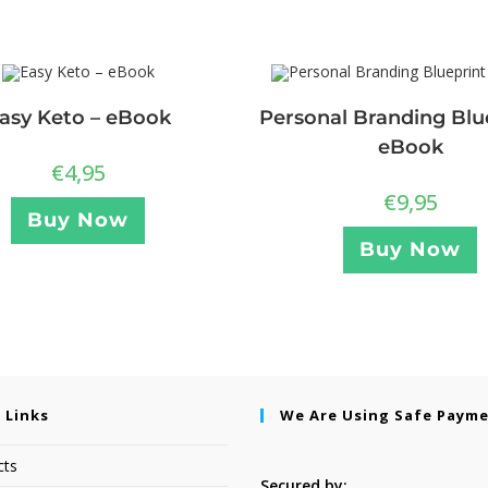
asy Keto – eBook
Personal Branding Blu
eBook
€
4,95
€
9,95
Buy Now
Buy Now
 Links
We Are Using Safe Paym
cts
Secured by: