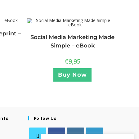
eprint –
Social Media Marketing Made
Simple – eBook
€
9,95
Buy Now
ents
Follow Us