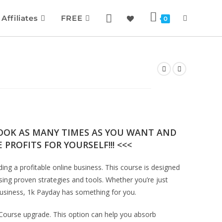
Affiliates
FREE
0
BOOK AS MANY TIMES AS YOU WANT AND
 PROFITS FOR YOURSELF!!! <<<
ing a profitable online business. This course is designed
ing proven strategies and tools. Whether you’re just
 business, 1k Payday has something for you.
 Course upgrade. This option can help you absorb