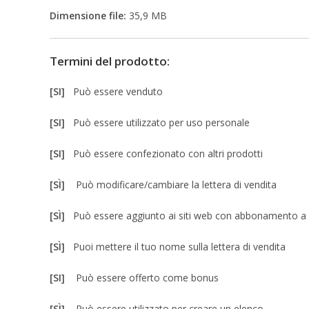
Dimensione file:
35,9 MB
Termini del prodotto:
[SI]
Può essere venduto
[SI]
Può essere utilizzato per uso personale
[SI]
Può essere confezionato con altri prodotti
[SÌ]
Può modificare/cambiare la lettera di vendita
[SÌ]
Può essere aggiunto ai siti web con abbonamento 
[SÌ]
Puoi mettere il tuo nome sulla lettera di vendita
[SI]
Può essere offerto come bonus
[SÌ]
Può essere utilizzato per creare un elenco