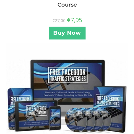
Course
€
7,95
€
27,00
Buy Now