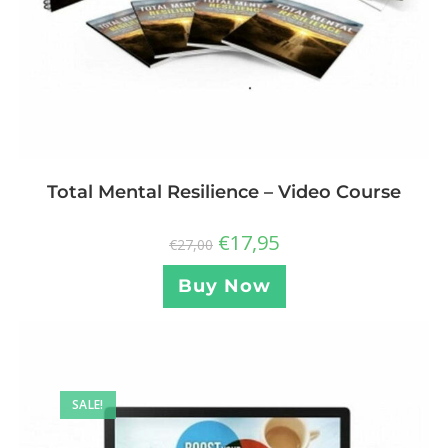
Total Mental Resilience – Video Course
€
17,95
€
27,00
Buy Now
SALE!