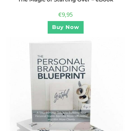
€
9,95
Buy Now