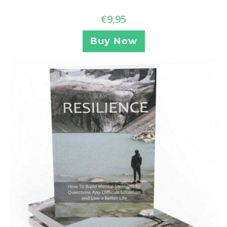
€
9,95
Buy Now