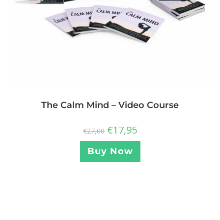
The Calm Mind – Video Course
€
17,95
€
27,00
Buy Now