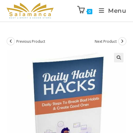
Menu
0
Previous Product
Next Product