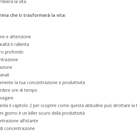
mbierà la vita.
mma che ti trasformerà la vita:
ione e attenzione
altà ti rallenta
oro profondo
ntrazione
nazione
anali
amente la tua concentrazione e produttività
perdere ore di tempo
ivagare
uarda il capitolo 2 per scoprire come questa abitudine può dirottare la
giorno è un killer sicuro della produttività
razione all’istante
à di concentrazione