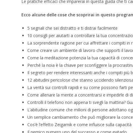
Le pratiche efficaci che imparerai in questa guida che ti ca
Ecco alcune delle cose che scoprirai in questo progra
5 segnali che sei distratto e ti distrai facilmente
10 consigli per aiutarti a controllare la tua concentraz
La sorprendente ragione per cui affrettare i compiti in re
Come creare un ambiente di lavoro che supporti il ​​lav
Come la meditazione potenzia la tua capacità di conce
Perché la noia è la chiave per sconfiggere la procrasti
Il segreto per rendere interessanti anche i compiti più b
12 abitudini pericolose che stanno uccidendo silenzios
La verità sui controlli rapidi e su come possono farti 
Come allenare la mente a concentrarsi e impedirle di d
Controlli il telefono non appena ti svegli la mattina? G
L’abitudine comune che milioni di persone adottano ogni 
Un semplice cambiamento che può migliorare la concent
Cos’è l’effetto Zeigarnik e come influisce sulla capacit
Il nemico numero uno del successo e come evitarlo