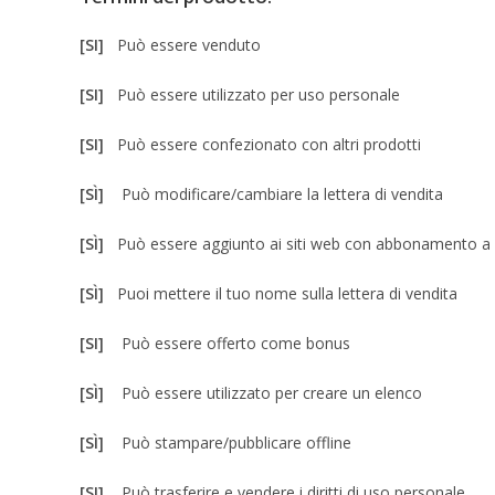
[SI]
Può essere venduto
[SI]
Può essere utilizzato per uso personale
[SI]
Può essere confezionato con altri prodotti
[SÌ]
Può modificare/cambiare la lettera di vendita
[SÌ]
Può essere aggiunto ai siti web con abbonamento 
[SÌ]
Puoi mettere il tuo nome sulla lettera di vendita
[SI]
Può essere offerto come bonus
[SÌ]
Può essere utilizzato per creare un elenco
[SÌ]
Può stampare/pubblicare offline
[SI]
Può trasferire e vendere i diritti di uso personale