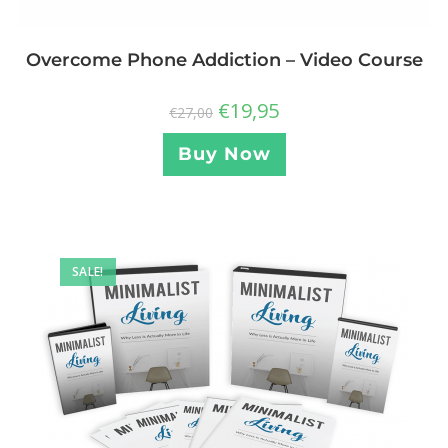
Overcome Phone Addiction – Video Course
€
19,95
€
27,00
Buy Now
SALE!