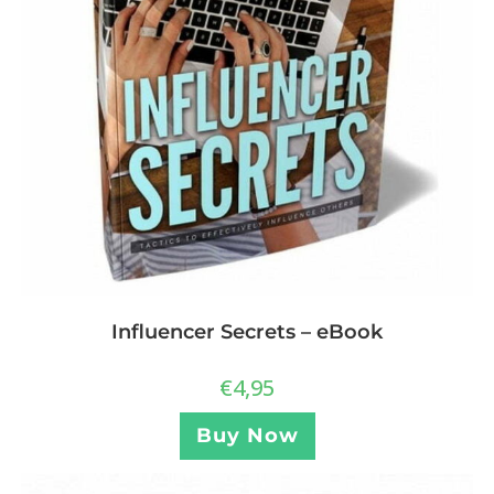
Influencer Secrets – eBook
€
4,95
Buy Now