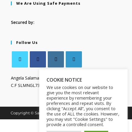
We Are Using Safe Payments
Secured by:
Follow Us
Angela Salamanca
COOKIE NOTICE
C.F SLMNGL73T41Z133X
We use cookies on our website to
give you the most relevant
experience by remembering your
preferences and repeat visits. By
clicking “Accept All”, you consent to
Copyright © Salamanca Book & Store. All Rights Reserved.
the use of ALL the cookies. However,
you may visit "Cookie Settings" to
provide a controlled consent.