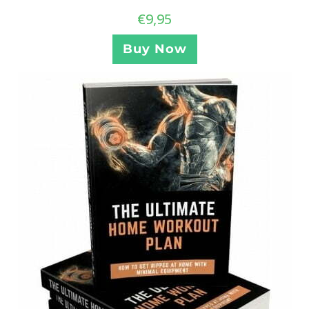
€
9,95
Buy Now