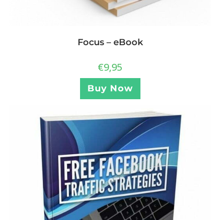
Focus – eBook
€
9,95
Buy Now