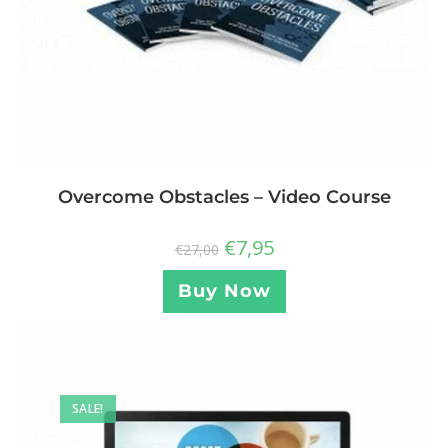
Overcome Obstacles – Video Course
€
7,95
€
27,00
Buy Now
SALE!