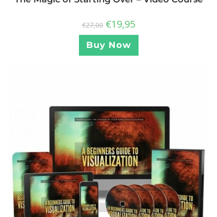
€
19,95
€
27,00
Buy Now