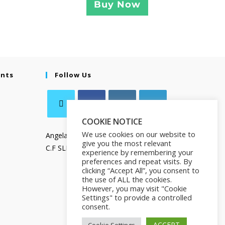
Buy Now
ents
Follow Us
COOKIE NOTICE
We use cookies on our website to
Angela Salamanca
give you the most relevant
C.F SLMNGL73T41Z133X
experience by remembering your
preferences and repeat visits. By
clicking “Accept All”, you consent to
the use of ALL the cookies.
However, you may visit "Cookie
Settings" to provide a controlled
consent.
ACCEPT