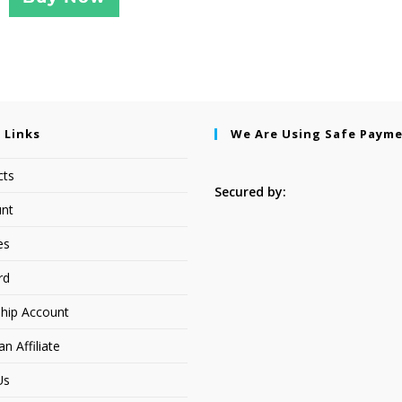
 Links
We Are Using Safe Paym
cts
Secured by:
nt
es
rd
hip Account
 Affiliate
Us