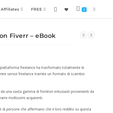
Affiliates
FREE
0
n Fiverr – eBook
a piattaforma freelance ha trasformato totalmente le
rnire servizi freelance tramite un formato di scambio
i da una vasta gamma di fornitori entusiasti provenienti da
arre moltissimi acquirenti.
 di persone che affermano che il loro reddito su questa