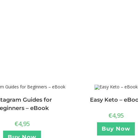
stagram Guides for
Easy Keto – eBo
eginners – eBook
€
4,95
€
4,95
Buy Now
Buy Now