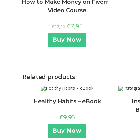
How to Make Money on Fiverr –
Video Course
€
7,95
€
27,00
Buy Now
Related products
Healthy Habits – eBook
In
B
€
9,95
Buy Now