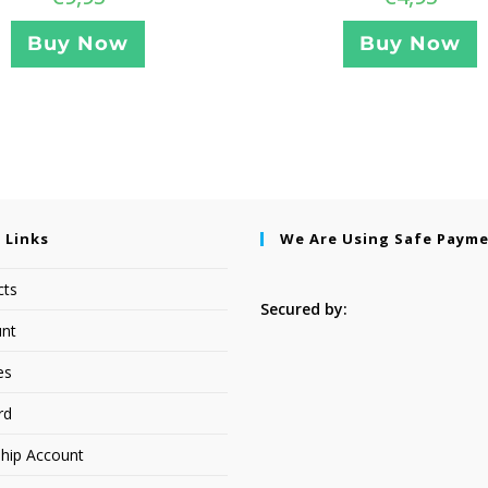
Buy Now
Buy Now
 Links
We Are Using Safe Paym
cts
Secured by:
nt
es
rd
hip Account