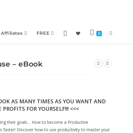
Affiliates
FREE
0
use – eBook
BOOK AS MANY TIMES AS YOU WANT AND
 PROFITS FOR YOURSELF!!! <<<
eving their goals… How to become a Productive
s faster! Discover how to use productivity to master your