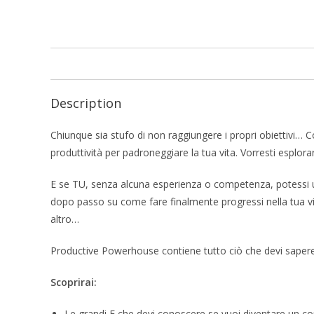
Description
Chiunque sia stufo di non raggiungere i propri obiettivi… C
produttività per padroneggiare la tua vita. Vorresti esplorare 
E se TU, senza alcuna esperienza o competenza, potessi u
dopo passo su come fare finalmente progressi nella tua vi
altro…
Productive Powerhouse contiene tutto ciò che devi sapere 
Scoprirai:
Le grandi E che devi conoscere se vuoi diventare un con