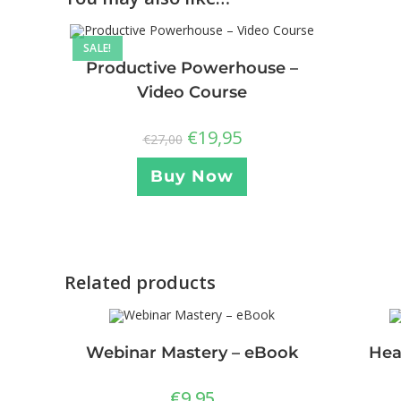
SALE!
Productive Powerhouse –
Video Course
€
19,95
€
27,00
Buy Now
Related products
Webinar Mastery – eBook
Hea
€
9,95