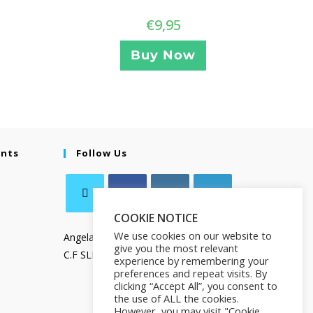
€
9,95
Buy Now
ents
Follow Us
COOKIE NOTICE
We use cookies on our website to
Angela Salamanca
give you the most relevant
C.F SLMNGL73T41Z133X
experience by remembering your
preferences and repeat visits. By
clicking “Accept All”, you consent to
the use of ALL the cookies.
However, you may visit "Cookie