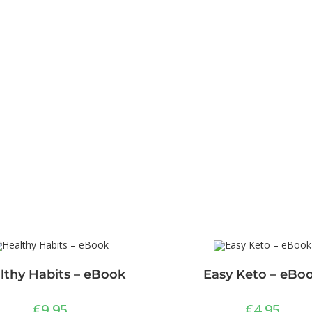
lthy Habits – eBook
Easy Keto – eBo
€
9,95
€
4,95