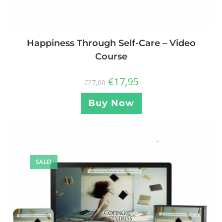
Happiness Through Self-Care – Video
Course
€
17,95
€
27,00
Buy Now
SALE!