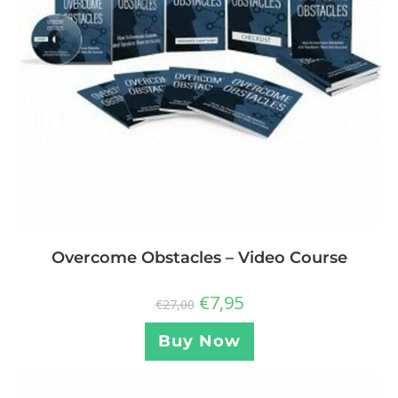
Overcome Obstacles – Video Course
€
7,95
€
27,00
Buy Now