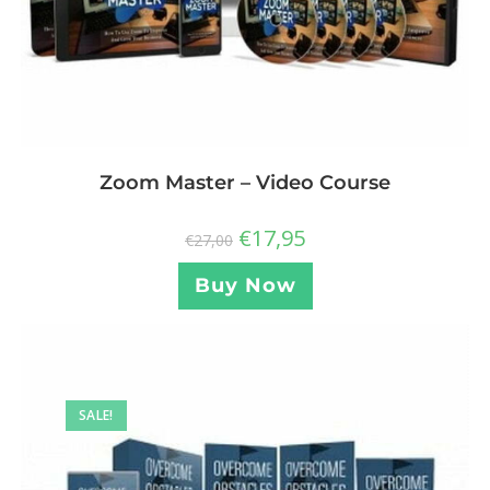
Zoom Master – Video Course
€
17,95
€
27,00
Buy Now
SALE!