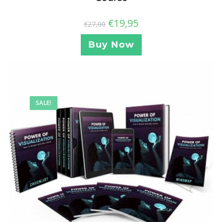
€
19,95
€
27,00
Buy Now
SALE!