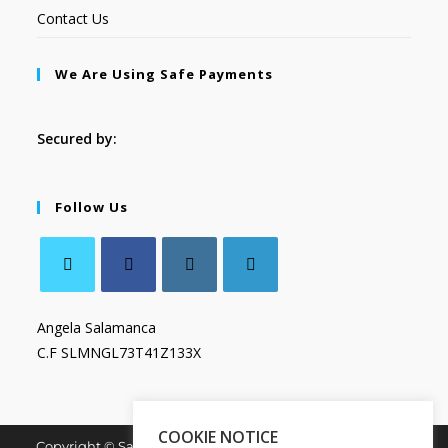
Contact Us
We Are Using Safe Payments
Secured by:
Follow Us
Angela Salamanca
C.F SLMNGL73T41Z133X
COOKIE NOTICE
Copyright © Salamanca Book & Store. All Rights Reserved.