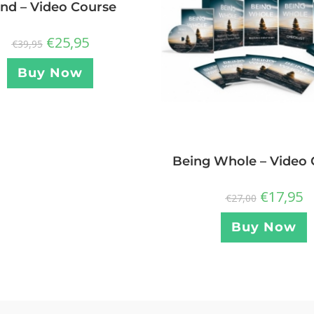
nd – Video Course
€
25,95
€
39,95
Buy Now
Being Whole – Video 
€
17,95
€
27,00
Buy Now