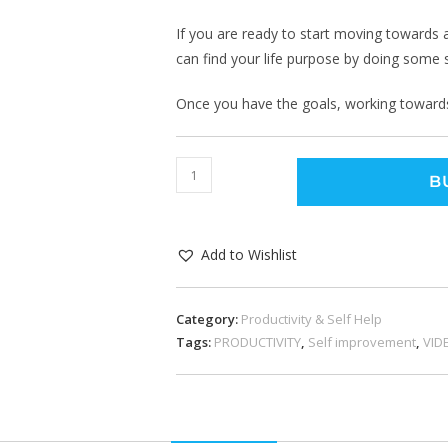
If you are ready to start moving towards
can find your life purpose by doing some s
Once you have the goals, working towards
B
Add to Wishlist
Category:
Productivity & Self Help
Tags:
PRODUCTIVITY
,
Self improvement
,
VID