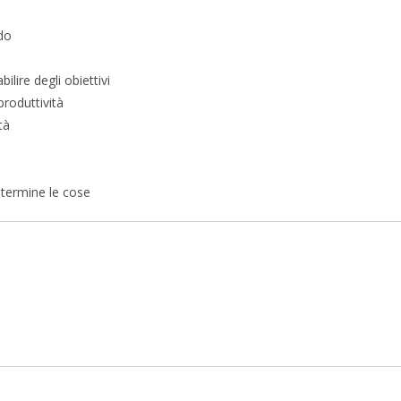
rdo
lire degli obiettivi
roduttività
tà
 termine le cose