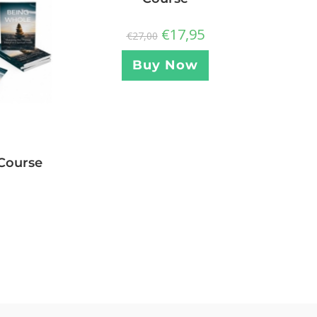
€
17,95
€
27,00
Buy Now
Course