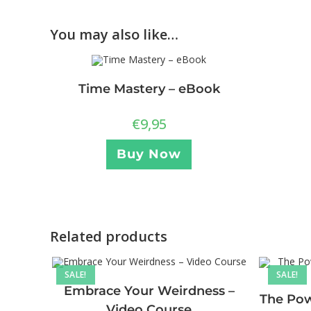
You may also like…
Time Mastery – eBook
€
9,95
Buy Now
Related products
SALE!
SALE!
Embrace Your Weirdness –
The Pow
Video Course