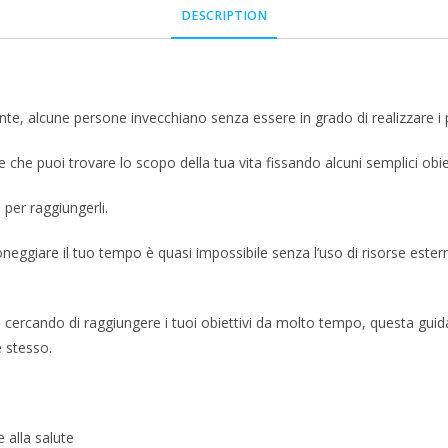
DESCRIPTION
te, alcune persone invecchiano senza essere in grado di realizzare i pro
re che puoi trovare lo scopo della tua vita fissando alcuni semplici obiet
i per raggiungerli.
eggiare il tuo tempo è quasi impossibile senza l’uso di risorse esterne
 cercando di raggiungere i tuoi obiettivi da molto tempo, questa guida 
e stesso.
 alla salute