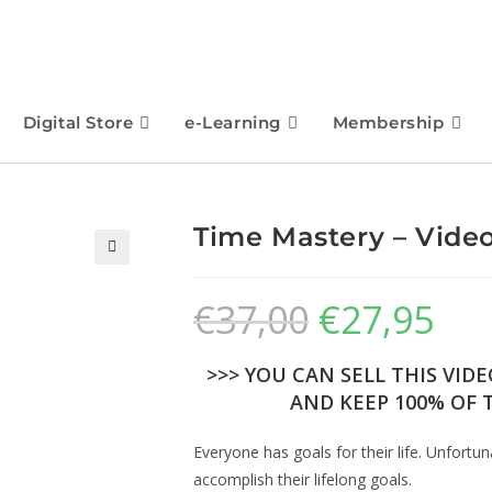
Digital Store
e-Learning
Membership
Time Mastery – Vide
🔍
€
37,00
€
27,95
>>> YOU CAN SELL THIS VID
AND KEEP 100% OF T
Everyone has goals for their life. Unfort
accomplish their lifelong goals.