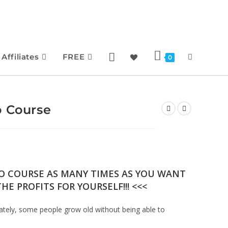
Affiliates
FREE
0
o Course
EO COURSE AS MANY TIMES AS YOU WANT
HE PROFITS FOR YOURSELF!!! <<<
unately, some people grow old without being able to