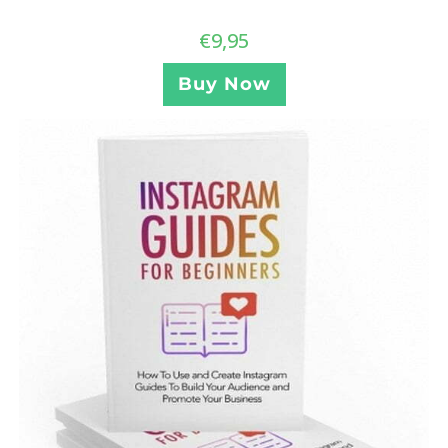
€
9,95
Buy Now