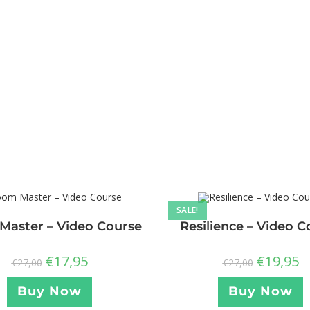
SALE!
aster – Video Course
Resilience – Video C
€
17,95
€
19,95
€
27,00
€
27,00
Buy Now
Buy Now