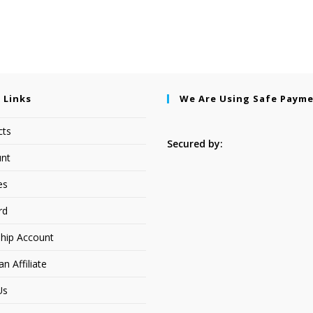
 Links
We Are Using Safe Paym
cts
Secured by:
nt
es
rd
hip Account
 Affiliate
Us