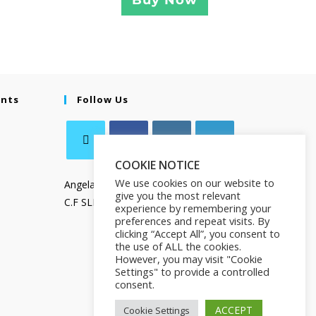
Buy Now
ents
Follow Us
COOKIE NOTICE
We use cookies on our website to
Angela Salamanca
give you the most relevant
C.F SLMNGL73T41Z133X
experience by remembering your
preferences and repeat visits. By
clicking “Accept All”, you consent to
the use of ALL the cookies.
However, you may visit "Cookie
Settings" to provide a controlled
consent.
ACCEPT
Cookie Settings