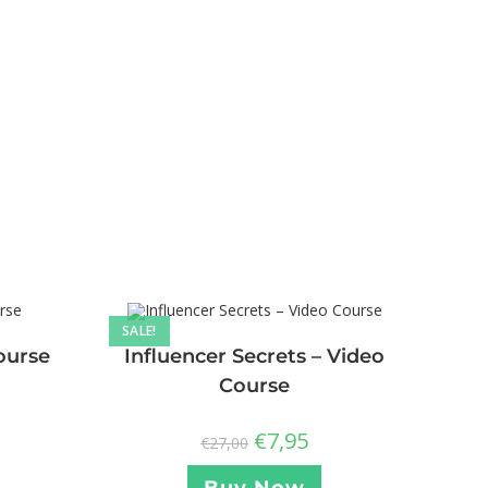
SALE!
ourse
Influencer Secrets – Video
Course
€
7,95
€
27,00