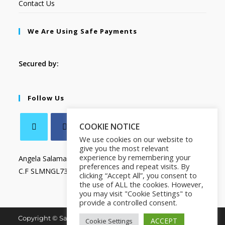
Contact Us
We Are Using Safe Payments
Secured by:
Follow Us
COOKIE NOTICE
We use cookies on our website to
give you the most relevant
experience by remembering your
Angela Salamanca
preferences and repeat visits. By
C.F SLMNGL73T41Z133X
clicking “Accept All”, you consent to
the use of ALL the cookies. However,
you may visit "Cookie Settings" to
provide a controlled consent.
Copyright © Salamanca Book & Store. All Rights Reserved.
ACCEPT
Cookie Settings