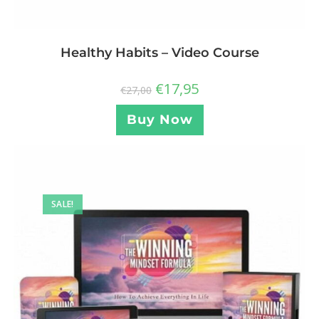
Healthy Habits – Video Course
€
17,95
€
27,00
Buy Now
SALE!