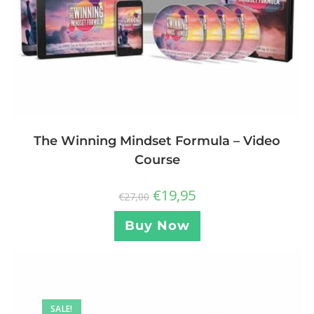
The Winning Mindset Formula – Video
Course
€
19,95
€
27,00
Buy Now
SALE!