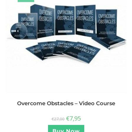
Overcome Obstacles – Video Course
€
7,95
€
27,00
Buy Now