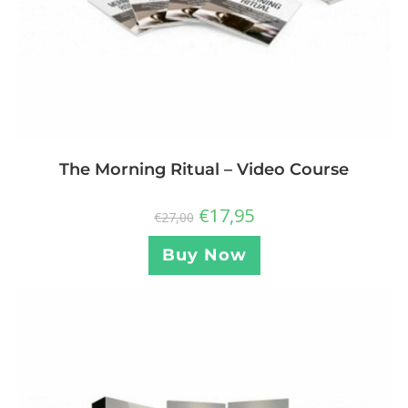
The Morning Ritual – Video Course
€
17,95
€
27,00
Buy Now