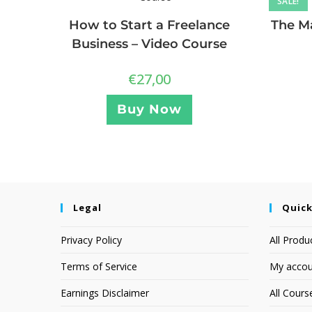
SALE!
How to Start a Freelance
The Ma
Business – Video Course
€
27,00
Buy Now
Legal
Quick
Privacy Policy
All Produ
Terms of Service
My accou
Earnings Disclaimer
All Cours