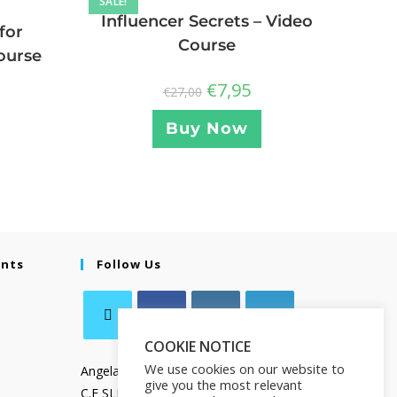
SALE!
Influencer Secrets – Video
for
Course
ourse
€
7,95
€
27,00
Buy Now
ents
Follow Us
COOKIE NOTICE
We use cookies on our website to
Angela Salamanca
give you the most relevant
C.F SLMNGL73T41Z133X