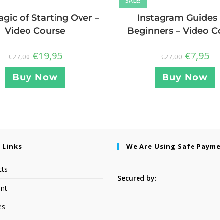
SALE!
gic of Starting Over –
Instagram Guides 
Video Course
Beginners – Video C
€
19,95
€
7,95
€
27,00
€
27,00
Buy Now
Buy Now
 Links
We Are Using Safe Paym
cts
Secured by:
nt
es