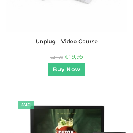
Unplug – Video Course
€
19,95
€
27,00
Buy Now
SALE!