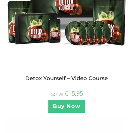
Detox Yourself – Video Course
€
15,95
€
27,00
Buy Now