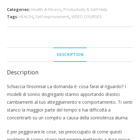
Categories:
Health & Fitness
,
Productivity & Self Help
Tags:
HEALTH
,
Self improvement
,
VIDEO COURSES
DESCRIPTION
Description
Schiaccia l’insonnia! La domanda è: cosa farai al riguardo? I
modelli di sonno disgreganti stanno apportando drastici
cambiamenti al tuo atteggiamento e comportamento. Ti senti
stanco la maggior parte del tempo e hai difficoltà a
concentrarti su un compito a causa della sonnolenza diurna.
E per peggiorare le cose, sei preoccupato di come questi
problemi di sonno stiano lentamente mettendo a dura prova