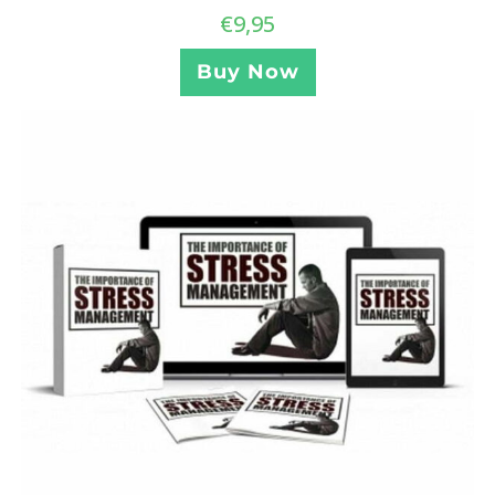
€
9,95
Buy Now