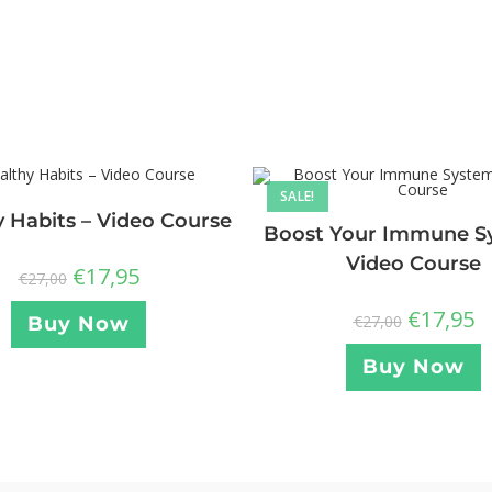
SALE!
 Habits – Video Course
Boost Your Immune S
Video Course
€
17,95
€
27,00
€
17,95
€
27,00
Buy Now
Buy Now