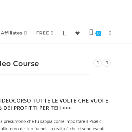
Affiliates
FREE
0
deo Course
IDEOCORSO TUTTE LE VOLTE CHE VUOI E
 DEI PROFITTI PER TE!!! <<<
 ma presumono che tu sappia come impostare il Pixel di
l’interno del tuo funnel. La realtà è che ci sono eventi