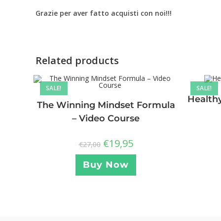
Grazie per aver fatto acquisti con noi!!!
Related products
SALE!
SALE!
Healthy
The Winning Mindset Formula
– Video Course
€
19,95
€
27,00
Buy Now