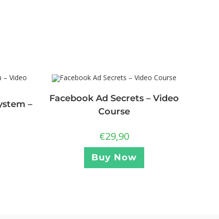
Facebook Ad Secrets – Video
ystem –
Course
€
29,90
Buy Now