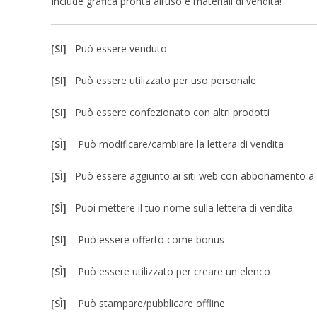
Include grafica pronta all’uso e materiali di vendita!
[SI]
Può essere venduto
[SI]
Può essere utilizzato per uso personale
[SI]
Può essere confezionato con altri prodotti
[SÌ]
Può modificare/cambiare la lettera di vendita
[SÌ]
Può essere aggiunto ai siti web con abbonamento 
[SÌ]
Puoi mettere il tuo nome sulla lettera di vendita
[SI]
Può essere offerto come bonus
[SÌ]
Può essere utilizzato per creare un elenco
[SÌ]
Può stampare/pubblicare offline