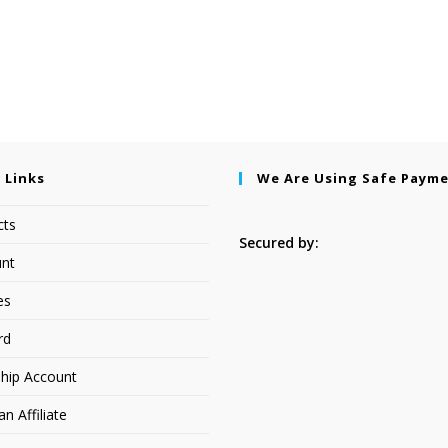
 Links
We Are Using Safe Paym
cts
Secured by:
nt
es
rd
hip Account
 Affiliate