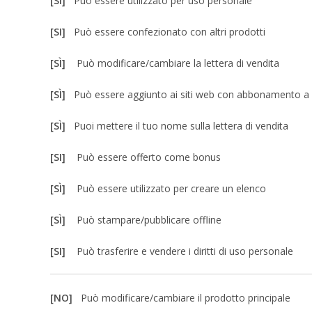
[SI]
Può essere utilizzato per uso personale
[SI]
Può essere confezionato con altri prodotti
[SÌ]
Può modificare/cambiare la lettera di vendita
[SÌ]
Può essere aggiunto ai siti web con abbonamento 
[SÌ]
Puoi mettere il tuo nome sulla lettera di vendita
[SI]
Può essere offerto come bonus
[SÌ]
Può essere utilizzato per creare un elenco
[SÌ]
Può stampare/pubblicare offline
[SI]
Può trasferire e vendere i diritti di uso personale
[NO]
Può modificare/cambiare il prodotto principale