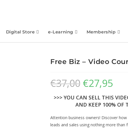
Digital Store
e-Learning
Membership
Free Biz – Video Cou
€
37,00
€
27,95
>>> YOU CAN SELL THIS VID
AND KEEP 100% OF T
Attention business owners! Discover how y
leads and sales using nothing more than fr