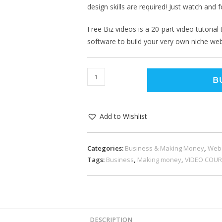
design skills are required! Just watch and f
Free Biz videos is a 20-part video tutoria
software to build your very own niche webs
B
Add to Wishlist
Categories:
Business & Making Money
,
Web
Tags:
Business
,
Making money
,
VIDEO COU
DESCRIPTION