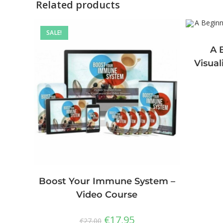
Related products
SALE!
A 
Visual
Boost Your Immune System –
Video Course
€
17,95
€
27,00