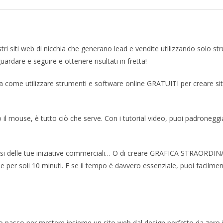
tri siti web di nicchia che generano lead e vendite utilizzando solo st
rdare e seguire e ottenere risultati in fretta!
gna come utilizzare strumenti e software online GRATUITI per creare sit
 il mouse, è tutto ciò che serve. Con i tutorial video, puoi padroneggiar
lsiasi delle tue iniziative commerciali… O di creare GRAFICA STRAORDIN
 per soli 10 minuti. E se il tempo è davvero essenziale, puoi facilmente
 passo per mettere insieme un sito web dal design perfetto da zero in