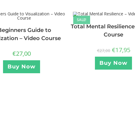
SALE!
Total Mental Resilience
Beginners Guide to
Course
ization – Video Course
€
17,95
€
27,00
€
27,00
Buy Now
Buy Now