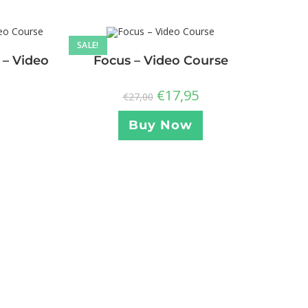
SALE!
 – Video
Focus – Video Course
€
17,95
€
27,00
Buy Now