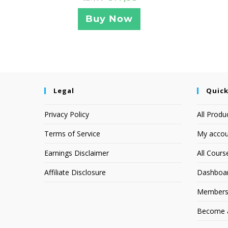
Buy Now
Legal
Quick
Privacy Policy
All Produ
Terms of Service
My accou
Earnings Disclaimer
All Cours
Affiliate Disclosure
Dashboa
Members
Become an