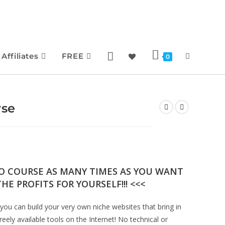
Affiliates
FREE
0
rse
EO COURSE AS MANY TIMES AS YOU WANT
HE PROFITS FOR YOURSELF!!! <<<
ou can build your very own niche websites that bring in
eely available tools on the Internet! No technical or