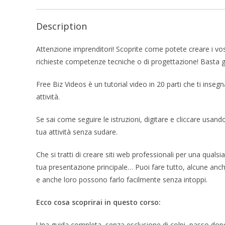
Description
Attenzione imprenditori! Scoprite come potete creare i vos
richieste competenze tecniche o di progettazione! Basta gua
Free Biz Videos è un tutorial video in 20 parti che ti inse
attività.
Se sai come seguire le istruzioni, digitare e cliccare usando
tua attività senza sudare.
Che si tratti di creare siti web professionali per una qua
tua presentazione principale… Puoi fare tutto, alcune anche
e anche loro possono farlo facilmente senza intoppi.
Ecco cosa scoprirai in questo corso:
Una guida completa, senza esclusione di colpi, passo dopo