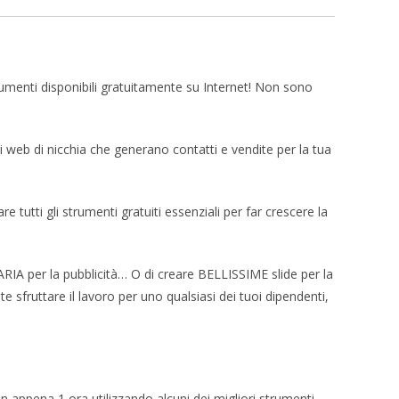
rumenti disponibili gratuitamente su Internet! Non sono
i web di nicchia che generano contatti e vendite per la tua
e tutti gli strumenti gratuiti essenziali per far crescere la
ARIA per la pubblicità… O di creare BELLISSIME slide per la
 sfruttare il lavoro per uno qualsiasi dei tuoi dipendenti,
 appena 1 ora utilizzando alcuni dei migliori strumenti