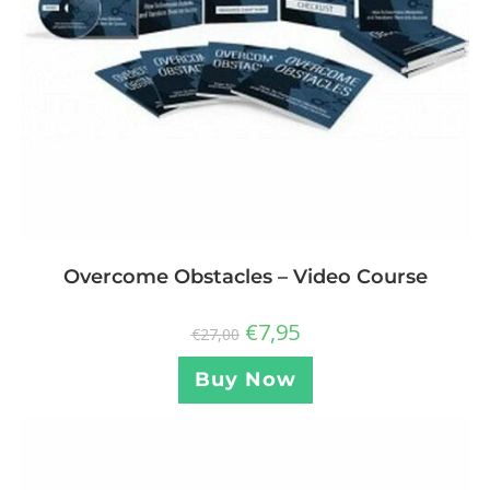
Overcome Obstacles – Video Course
€
7,95
€
27,00
Buy Now