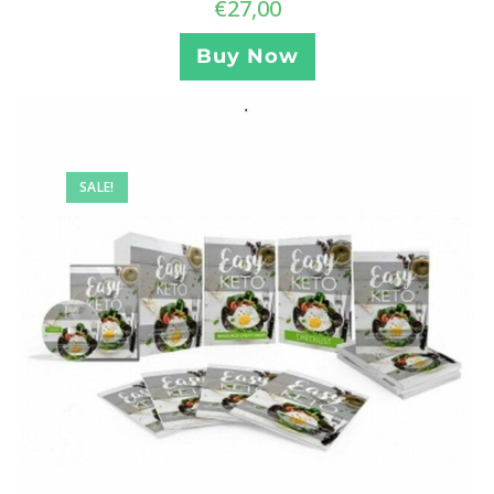
€
27,00
Buy Now
SALE!