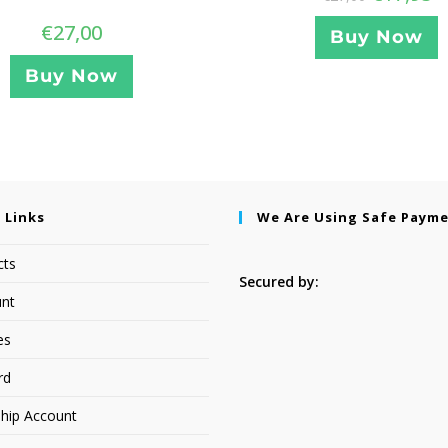
€
27,00
Buy Now
Buy Now
 Links
We Are Using Safe Paym
cts
Secured by:
nt
es
rd
hip Account