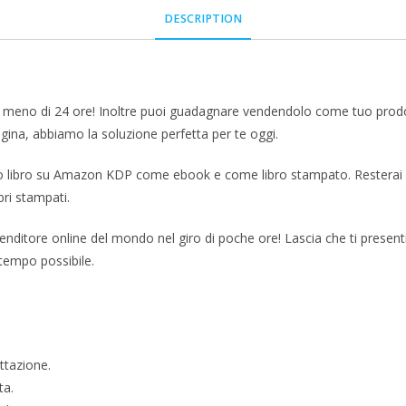
DESCRIPTION
n meno di 24 ore! Inoltre puoi guadagnare vendendolo come tuo prodot
gina, abbiamo la soluzione perfetta per te oggi.
 libro su Amazon KDP come ebook e come libro stampato. Resterai stup
bri stampati.
ivenditore online del mondo nel giro di poche ore! Lascia che ti prese
 tempo possibile.
ttazione.
ta.