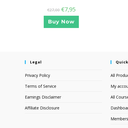
€
7,95
€
27,00
Buy Now
Legal
Quick
Privacy Policy
All Produ
Terms of Service
My accou
Earnings Disclaimer
All Cours
Affiliate Disclosure
Dashboa
Members