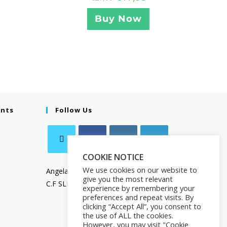
Buy Now
ents
Follow Us
COOKIE NOTICE
We use cookies on our website to
Angela Salamanca
give you the most relevant
C.F SLMNGL73T41Z133X
experience by remembering your
preferences and repeat visits. By
clicking “Accept All”, you consent to
the use of ALL the cookies.
However, you may visit "Cookie