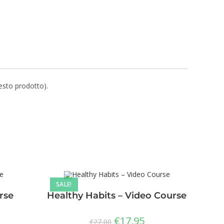
uesto prodotto).
SALE!
rse
Healthy Habits – Video Course
€
17,95
€
27,00