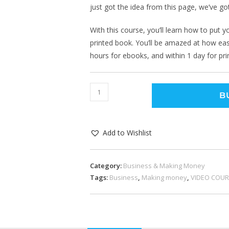
just got the idea from this page, we’ve go
With this course, you’ll learn how to pu
printed book. You’ll be amazed at how easy
hours for ebooks, and within 1 day for pr
B
Add to Wishlist
Category:
Business & Making Money
Tags:
Business
,
Making money
,
VIDEO COU