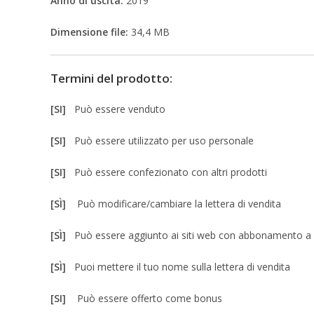
Anno di uscita:
2019
Dimensione file:
34,4 MB
Termini del prodotto:
[SI]
Può essere venduto
[SI]
Può essere utilizzato per uso personale
[SI]
Può essere confezionato con altri prodotti
[SÌ]
Può modificare/cambiare la lettera di vendita
[SÌ]
Può essere aggiunto ai siti web con abbonamento 
[SÌ]
Puoi mettere il tuo nome sulla lettera di vendita
[SI]
Può essere offerto come bonus