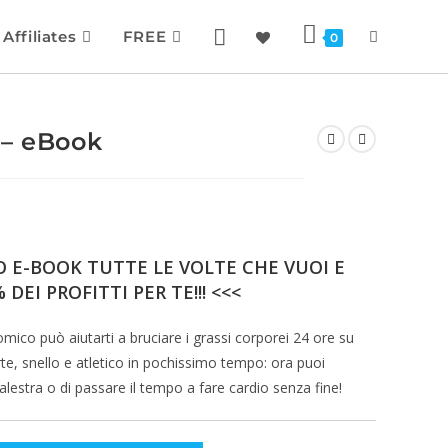
Affiliates
FREE
0
 – eBook
 E-BOOK TUTTE LE VOLTE CHE VUOI E
 DEI PROFITTI PER TE!!! <<<
co può aiutarti a bruciare i grassi corporei 24 ore su
rte, snello e atletico in pochissimo tempo: ora puoi
palestra o di passare il tempo a fare cardio senza fine!