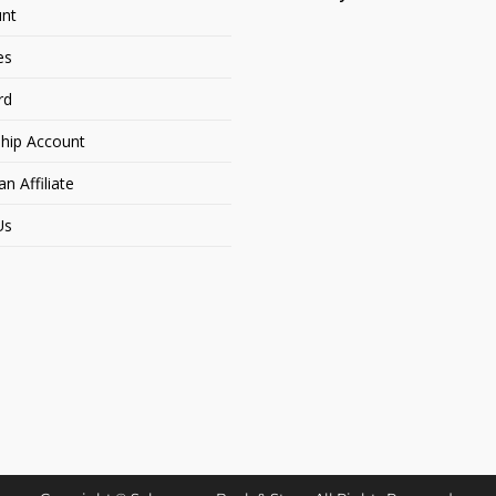
nt
es
rd
hip Account
 Affiliate
Us