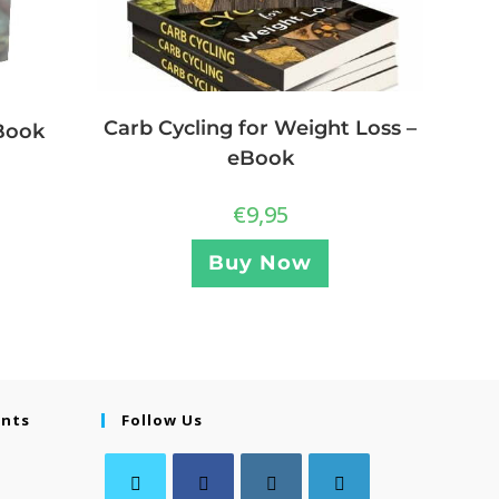
Carb Cycling for Weight Loss –
Book
eBook
€
9,95
Buy Now
ents
Follow Us