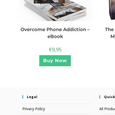
The 
Overcome Phone Addiction –
M
eBook
€
9,95
Buy Now
Legal
Quick
Privacy Policy
All Produ