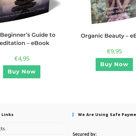
Beginner’s Guide to
Organic Beauty – e
editation – eBook
€
9,95
€
4,95
Buy Now
Buy Now
 Links
We Are Using Safe Paym
cts
Secured by: