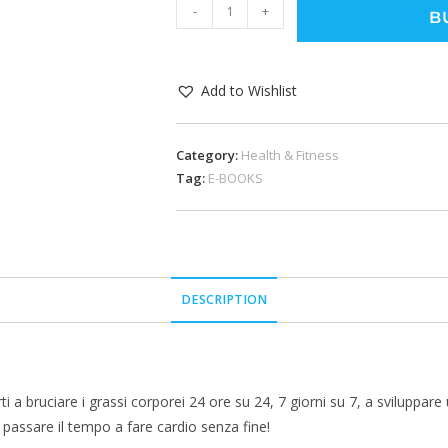
-
+
B
Add to Wishlist
Category:
Health & Fitness
Tag:
E-BOOKS
DESCRIPTION
 bruciare i grassi corporei 24 ore su 24, 7 giorni su 7, a sviluppare 
i passare il tempo a fare cardio senza fine!