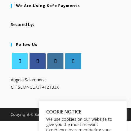
We Are Using Safe Payments
Secured by:
Follow Us
Angela Salamanca
C.F SLMNGL73T41Z133X
COOKIE NOTICE
Copyright © Salamanca Book & Store. All Rights Reserved.
We use cookies on our website to
give you the most relevant
experience by remembering your