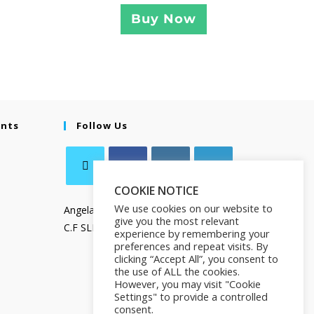
Buy Now
ents
Follow Us
COOKIE NOTICE
We use cookies on our website to
Angela Salamanca
give you the most relevant
C.F SLMNGL73T41Z133X
experience by remembering your
preferences and repeat visits. By
clicking “Accept All”, you consent to
the use of ALL the cookies.
However, you may visit "Cookie
Settings" to provide a controlled
consent.