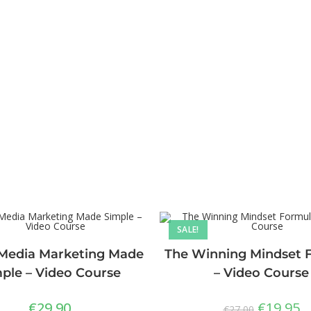
SALE!
 Media Marketing Made
The Winning Mindset 
ple – Video Course
– Video Course
€
29,90
€
19,95
€
27,00