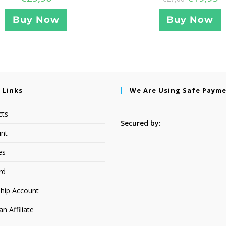
Buy Now
Buy Now
 Links
We Are Using Safe Paym
cts
Secured by:
nt
es
rd
hip Account
 Affiliate