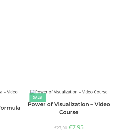
SALE!
Power of Visualization – Video
Formula
Course
€
7,95
€
27,00