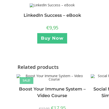
LinkedIn Success – eBook
€
9,95
Buy Now
Related products
SALE!
Boost Your Immune System –
Social
Video Course
Sim
€
17,95
€
27,00