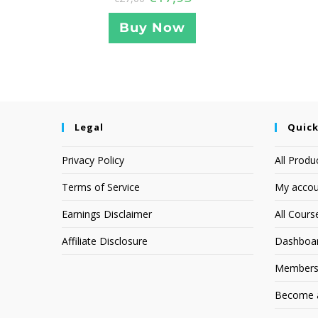
Buy Now
Legal
Quick
Privacy Policy
All Produ
Terms of Service
My accou
Earnings Disclaimer
All Cours
Affiliate Disclosure
Dashboa
Members
Become an