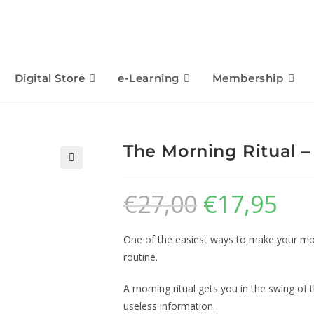
Digital Store
e-Learning
Membership
The Morning Ritual –
🔍
€
27,00
€
17,95
One of the easiest ways to make your mor
routine.
A morning ritual gets you in the swing of t
useless information.