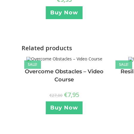
Buy Now
Related products
SALE!
SALE!
Overcome Obstacles – Video
Resi
Course
€
7,95
€
27,00
Buy Now