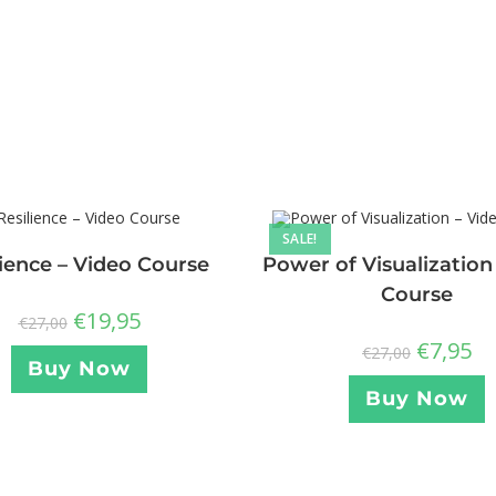
SALE!
lience – Video Course
Power of Visualization
Course
€
19,95
€
27,00
€
7,95
€
27,00
Buy Now
Buy Now