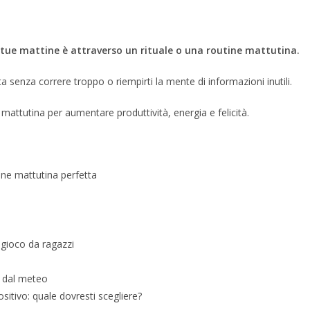
e tue mattine è attraverso un rituale o una routine mattutina.
ta senza correre troppo o riempirti la mente di informazioni inutili.
attutina per aumentare produttività, energia e felicità.
ine mattutina perfetta
 gioco da ragazzi
e dal meteo
sitivo: quale dovresti scegliere?