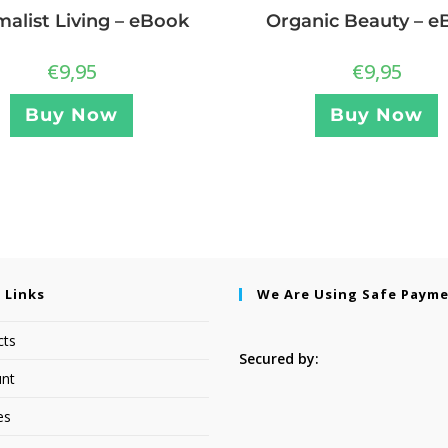
malist Living – eBook
Organic Beauty – e
€
9,95
€
9,95
Buy Now
Buy Now
 Links
We Are Using Safe Paym
cts
Secured by:
nt
es