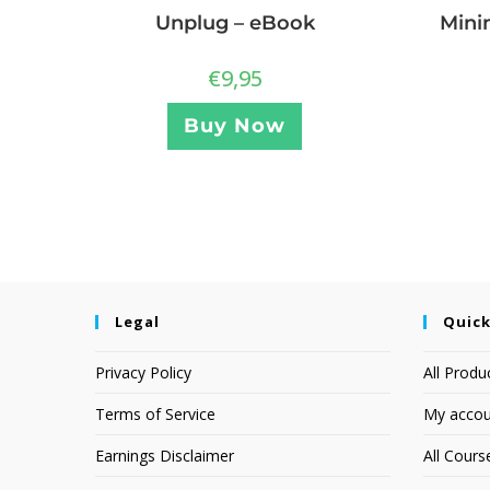
Unplug – eBook
Mini
€
9,95
Buy Now
Legal
Quick
Privacy Policy
All Produ
Terms of Service
My accou
Earnings Disclaimer
All Cours