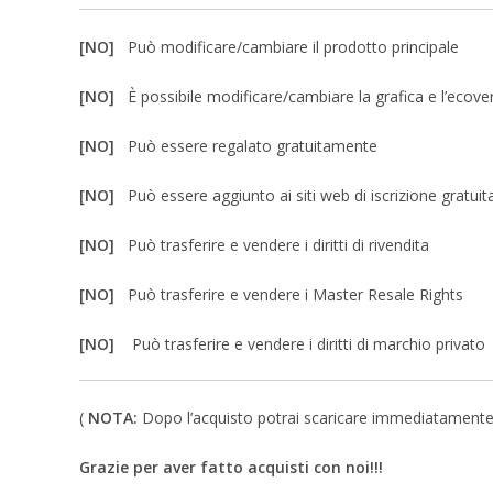
[NO]
Può modificare/cambiare il prodotto principale
[NO]
È possibile modificare/cambiare la grafica e l’ecove
[NO]
Può essere regalato gratuitamente
[NO]
Può essere aggiunto ai siti web di iscrizione gratuit
[NO]
Può trasferire e vendere i diritti di rivendita
[NO]
Può trasferire e vendere i Master Resale Rights
[NO]
Può trasferire e vendere i diritti di marchio privato
(
NOTA:
Dopo l’acquisto potrai scaricare immediatamente un 
Grazie per aver fatto acquisti con noi!!!