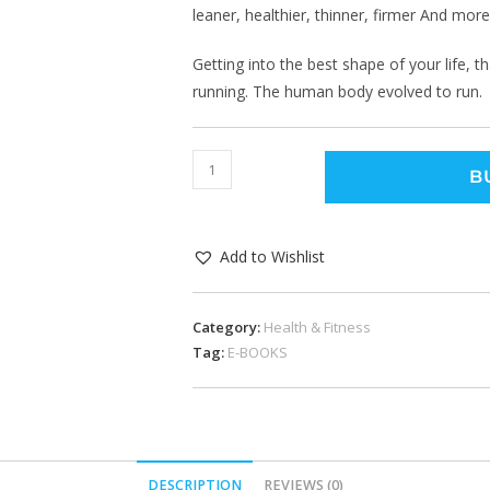
leaner, healthier, thinner, firmer And mor
Getting into the best shape of your life, th
running. The human body evolved to run.
B
Add to Wishlist
Category:
Health & Fitness
Tag:
E-BOOKS
DESCRIPTION
REVIEWS (0)