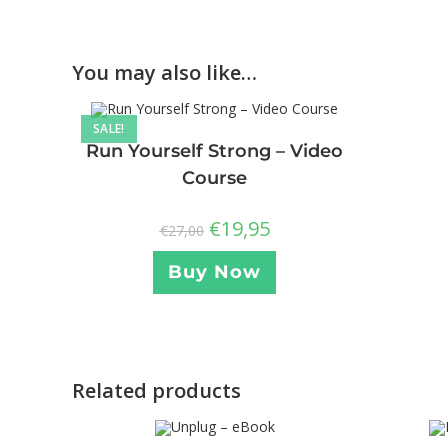
You may also like…
SALE!
Run Yourself Strong – Video
Course
€
19,95
€
27,00
Buy Now
Related products