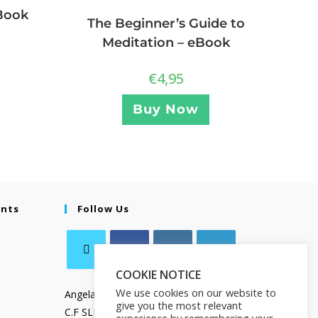
Book
The Beginner’s Guide to
Meditation – eBook
€
4,95
Buy Now
ents
Follow Us
COOKIE NOTICE
We use cookies on our website to
Angela Salamanca
give you the most relevant
C.F SLMNGL73T41Z133X