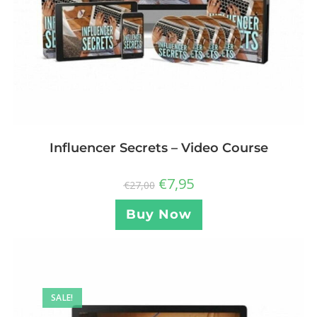
Influencer Secrets – Video Course
€
7,95
€
27,00
Buy Now
SALE!