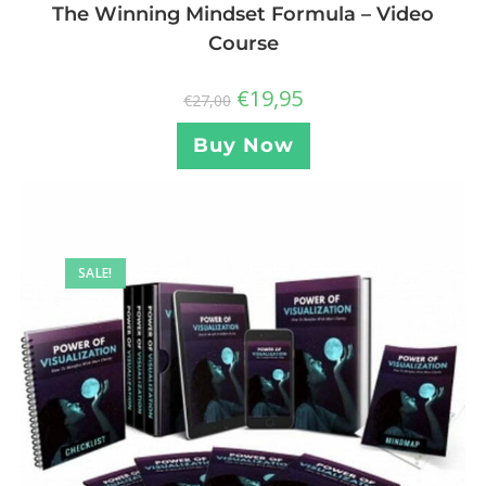
The Winning Mindset Formula – Video
Course
€
19,95
€
27,00
Buy Now
SALE!