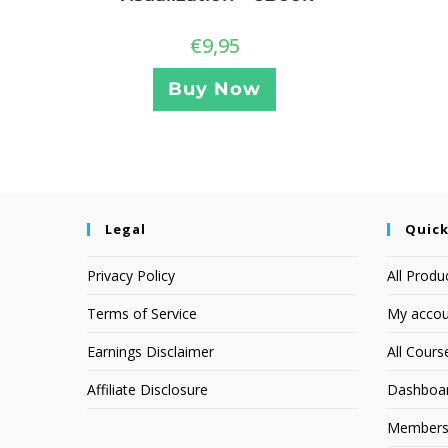
€
9,95
Buy Now
Legal
Quick
Privacy Policy
All Produ
Terms of Service
My accou
Earnings Disclaimer
All Cours
Affiliate Disclosure
Dashboa
Members