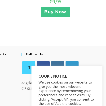
€
9,95
Buy Now
ents
Follow Us
COOKIE NOTICE
We use cookies on our website to
Angela Salamanca
give you the most relevant
C.F SLMNGL73T41Z133X
experience by remembering your
preferences and repeat visits. By
clicking “Accept All”, you consent to
the use of ALL the cookies.