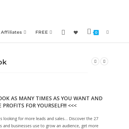
Affiliates
FREE
0
ok
BOOK AS MANY TIMES AS YOU WANT AND
 PROFITS FOR YOURSELF!!! <<<
es looking for more leads and sales… Discover the 27
ands and businesses use to grow an audience, get more