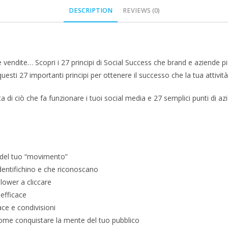
DESCRIPTION
REVIEWS (0)
e vendite… Scopri i 27 principi di Social Success che brand e aziende pi
esti 27 importanti principi per ottenere il successo che la tua attività
 di ciò che fa funzionare i tuoi social media e 27 semplici punti di az
e del tuo “movimento”
dentifichino e che riconoscano
llower a cliccare
 efficace
ace e condivisioni
 come conquistare la mente del tuo pubblico