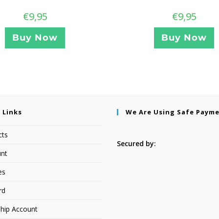
€
9,95
€
9,95
Buy Now
Buy Now
 Links
We Are Using Safe Paym
cts
Secured by:
nt
es
rd
hip Account