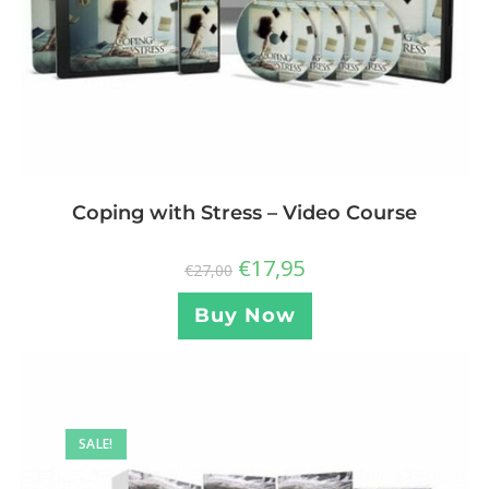
Coping with Stress – Video Course
€
17,95
€
27,00
Buy Now
SALE!