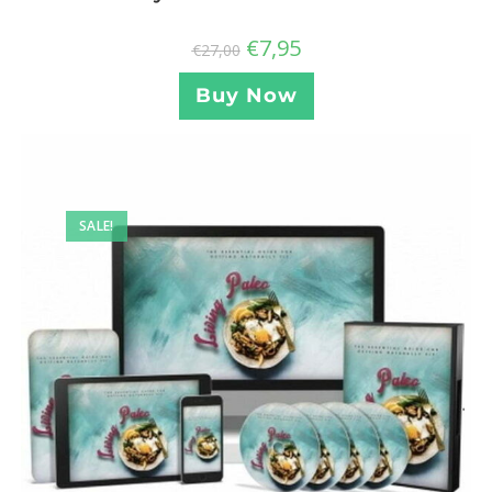
€
7,95
€
27,00
Buy Now
SALE!