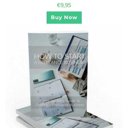
€
9,95
Buy Now