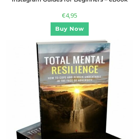
€
4,95
Buy Now