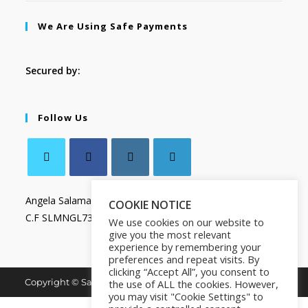
We Are Using Safe Payments
Secured by:
Follow Us
Angela Salamanca
COOKIE NOTICE
C.F SLMNGL73T41Z133X
We use cookies on our website to
give you the most relevant
experience by remembering your
preferences and repeat visits. By
clicking “Accept All”, you consent to
Copyright © Salamanca Book & Store. All Rights Reserved.
the use of ALL the cookies. However,
you may visit "Cookie Settings" to