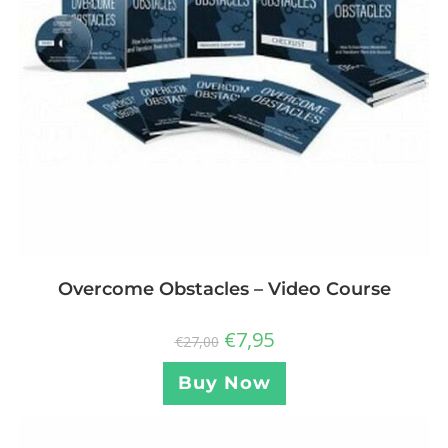
Overcome Obstacles – Video Course
€
7,95
€
27,00
Buy Now