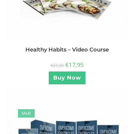
Healthy Habits – Video Course
€
17,95
€
27,00
Buy Now
SALE!