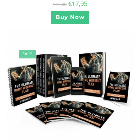
€
17,95
€
27,00
Buy Now
SALE!