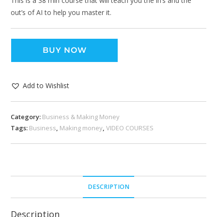
This is a 38 min course that will teach you the in’s and the
out’s of AI to help you master it.
BUY NOW
Add to Wishlist
Category:
Business & Making Money
Tags:
Business
,
Making money
,
VIDEO COURSES
DESCRIPTION
Description