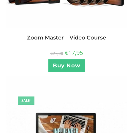
Zoom Master – Video Course
€
17,95
€
27,00
Buy Now
SALE!