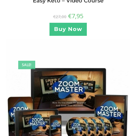
Easy Keto – Video Course
€
7,95
€
27,00
Buy Now
SALE!