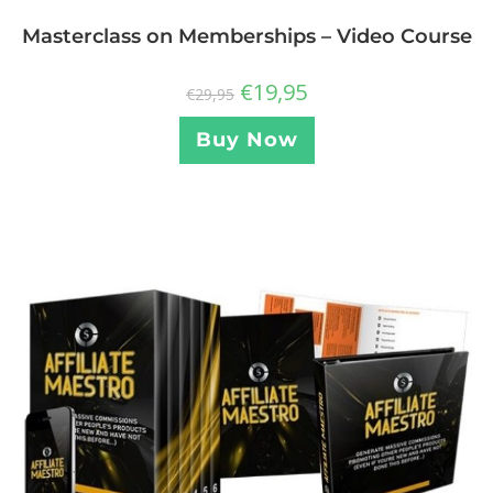
Masterclass on Memberships – Video Course
€
19,95
€
29,95
Buy Now