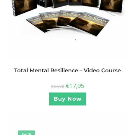
Total Mental Resilience – Video Course
€
17,95
€
27,00
Buy Now
SALE!